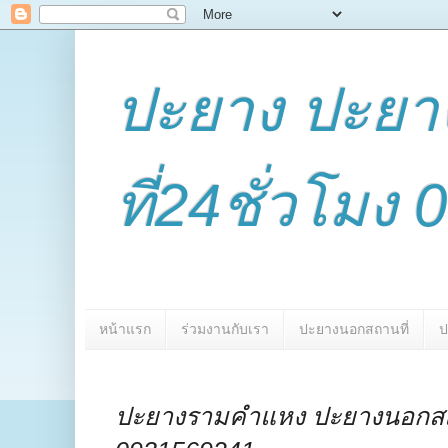
ปะยาง ปะย
ที่24ชั่วโมง
หน้าแรก
ร่วมงานกับเรา
ปะยางนอกสถานที่
ป
ปะยางรามคำแหง ปะยางนอกสถ