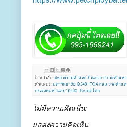
ป้ายกำกับ:
ปะยางรามคำแหง ร้านปะยางรามคำแหง
ตำแหน่ง:
มหาวิทยาลัย QJ49+FG4 ถนน รามคำแหง
กรุงเทพมหานคร 10240 ประเทศไทย
ไม่มีความคิดเห็น:
แสดงความคิดเห็น