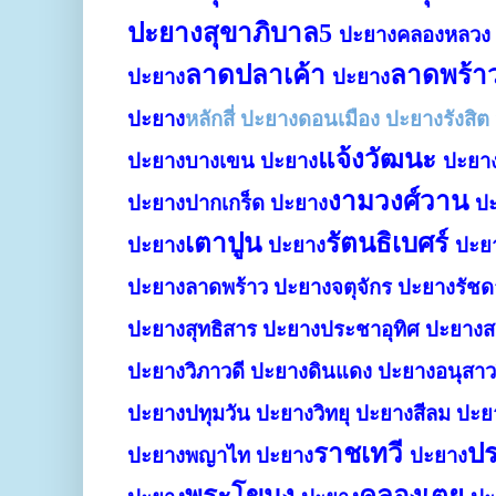
ปะยาง
สุขาภิบาล5
ปะยางคลองหลวง 
ลาดปลาเค้า
ลาดพร้า
ปะยาง
ปะยาง
ปะยาง
หลักสี่
ปะยาง
ดอนเมือง
ปะยาง
รังสิต
แจ้งวัฒนะ
ปะยาง
บางเขน
ปะยาง
ปะยา
งามวงศ์วาน
ปะยาง
ปากเกร็ด
ปะยาง
ป
เตาปูน
รัตนธิเบศร์
ปะยาง
ปะยาง
ปะย
ปะยาง
ลาดพร้าว
ปะยาง
จตุจักร
ปะยาง
รัช
ปะยาง
สุทธิสาร
ปะยาง
ประชาอุทิศ
ปะยาง
ส
ปะยาง
วิภาวดี
ปะยาง
ดินแดง
ปะยาง
อนุสาว
ปะยาง
ปทุมวัน
ปะยาง
วิทยุ
ปะยาง
สีลม
ปะย
ราชเทวี
ปร
ปะยาง
พญาไท
ปะยาง
ปะยาง
พระโขนง
คลองเตย