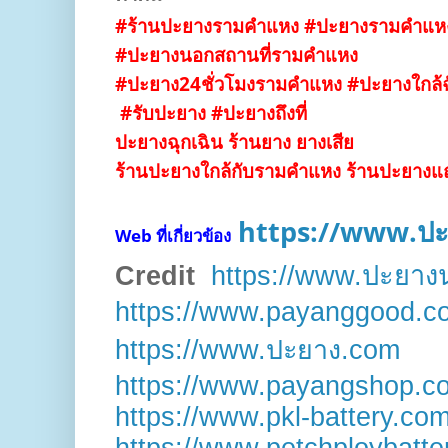
#ร้านปะยางรามคำแหง
#ปะยางรามคำแห
#ปะยางนอกสถานที่รามคำแหง
#ปะยาง24ชั่วโมงรามคำแหง
#ปะยางใกล้
#รับปะยาง #ปะยางถึงที่
ปะยางฉุกเฉิน ร้านยาง ยางเสีย
ร้านปะยางใกล้กับ
รามคำแหง
ร้านปะยางแ
https://www.ปะ
Web ที่เกี่ยวข้อง
https://www.ปะยาง
Credit
https://www.payanggood.c
https://www.ปะยาง.com
https://www.payangshop.c
https://www.pkl-battery.co
https://www.petchploybatte