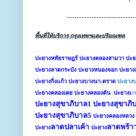
----------------------------
พื้นที่ให้บริการ กรุงเทพฯและปริมณฑล
ป
ะยางหทัยราษฎร์ ปะยาง
คลองสามวา ปะย
ปะยาง
ลาดกระบัง ปะยาง
หนองจอก
ปะยาง
ปะยาง
กิ่งแก้ว
ปะยาง
บางนา-ตราด
ปะยาง
ปะยาง
คลองเตย
ปะยาง
คลองตัน
ปะยางเ
ก
ปะยาง
สุขาภิบาล1
ปะยาง
สุขาภิ
ปะยาง
สุขาภิบาล5
ปะยางคลองหลวง 
ลาดปลาเค้า
ลาดพร้า
ปะยาง
ปะยาง