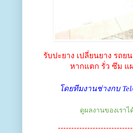
รับปะยาง เปลี่ยนยาง รถย
หากแตก รั่ว ซึม แผ
โดยทีมงานช่างกบ Tel/
ดูผลงานของเราได้ท
----------------------------