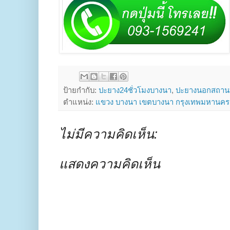
ป้ายกำกับ:
ปะยาง24ชั่วโมงบางนา
,
ปะยางนอกสถานท
ตำแหน่ง:
แขวง บางนา เขตบางนา กรุงเทพมหานคร
ไม่มีความคิดเห็น:
แสดงความคิดเห็น