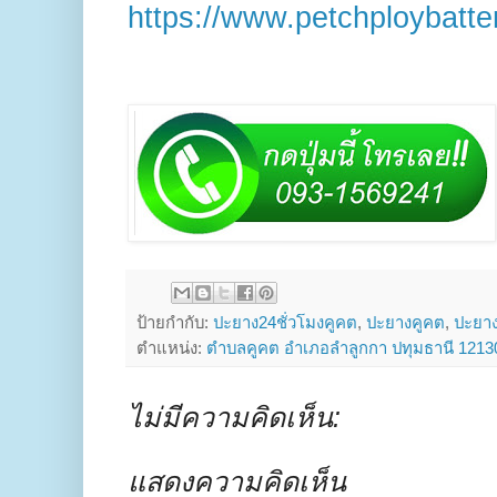
https://www.petchploybatte
ป้ายกำกับ:
ปะยาง24ชั่วโมงคูคต
,
ปะยางคูคต
,
ปะยาง
ตำแหน่ง:
ตำบลคูคต อำเภอลำลูกกา ปทุมธานี 121
ไม่มีความคิดเห็น:
แสดงความคิดเห็น