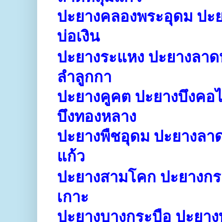
ปะยางคลองพระอุดม ปะย
บ่อเงิน
ปะยางระแหง ปะยางลาดหล
ลำลูกกา
ปะยางคูคต ปะยางบึงคอไ
บึงทองหลาง
ปะยางพืชอุดม ปะยางลา
แก้ว
ปะยางสามโคก
ปะยางกร
เกาะ
ปะยางบางกระบือ ปะยางบ