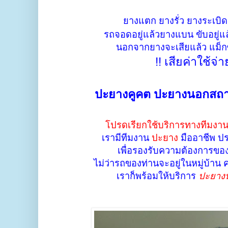
ยางแตก ยางรั่ว ยางระเบิด ไ
รถจอดอยู่แล้วยางแบน ขับอยู่แล
นอกจากยางจะเสียแล้ว แม็ก
!! เสียค่าใช้จ่าย
ปะยางคูคต ปะยางนอกสถา
โปรดเรียกใช้บริการทางทีมงา
เรามีทีมงาน
ปะยาง
มืออาชีพ ปร
เพื่อรองรับความต้องการของ
ไม่ว่ารถของท่านจะอยู่ในหมู่บ้าน 
เราก็พร้อมให้บริการ
ปะยางน