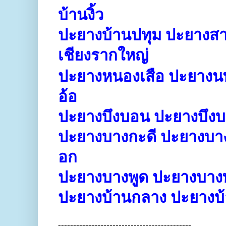
บ้านงิ้ว
ปะยางบ้านปทุม ปะยางส
เชียงรากใหญ่
ปะยางหนองเสือ
ปะยางนพ
อ้อ
ปะยางบึงบอน ปะยางบึง
ปะยางบางกะดี ปะยางบา
อก
ปะยางบางพูด ปะยางบาง
ปะยางบ้านกลาง ปะยางบ้
--------------------------------------------