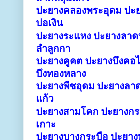
ปะยางคลองพระอุดม ปะย
บ่อเงิน
ปะยางระแหง ปะยางลาดหล
ลำลูกกา
ปะยางคูคต ปะยางบึงคอไ
บึงทองหลาง
ปะยางพืชอุดม ปะยางลา
แก้ว
ปะยางสามโคก
ปะยางกร
เกาะ
ปะยางบางกระบือ ปะยางบ