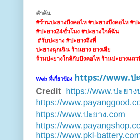
คำค้น
#ร้านปะยางบึงคอไห
#ปะยางบึงคอไห #ปะ
#ปะยาง24ชั่วโมง
#ปะยางใกล้ฉัน
#รับปะยาง #ปะยางถึงที่
ปะยางฉุกเฉิน ร้านยาง ยางเสีย
ร้านปะยางใกล้กับ
บึงคอไห
ร้านปะยางแถวบ
https://www.ปะ
Web ที่เกี่ยวข้อง
https://www.ปะยาง
Credit
https://www.payanggood.c
https://www.ปะยาง.com
https://www.payangshop.c
https://www.pkl-battery.co