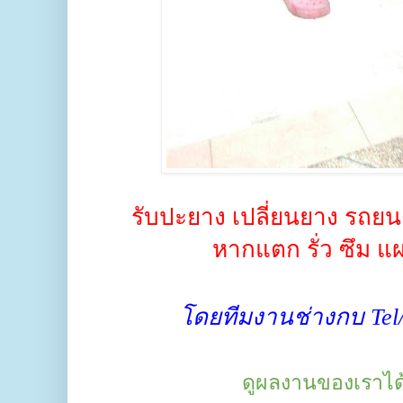
รับปะยาง เปลี่ยนยาง รถย
หากแตก รั่ว ซึม แผ
โดยทีมงานช่างกบ Tel/
ดูผลงานของเราได้ท