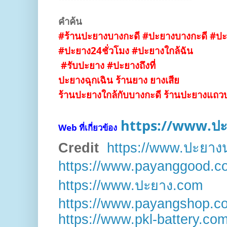
คำค้น
#ร้านปะยางบางกะดี
#ปะยางบางกะดี #ปะ
#ปะยาง24ชั่วโมง
#ปะยางใกล้ฉัน
#รับปะยาง #ปะยางถึงที่
ปะยางฉุกเฉิน ร้านยาง ยางเสีย
ร้านปะยางใกล้กับบางกะดี ร้านปะยางแถว
https://www.ปะ
Web ที่เกี่ยวข้อง
https://www.ปะยาง
Credit
https://www.payanggood.c
https://www.ปะยาง.com
https://www.payangshop.c
https://www.pkl-battery.co