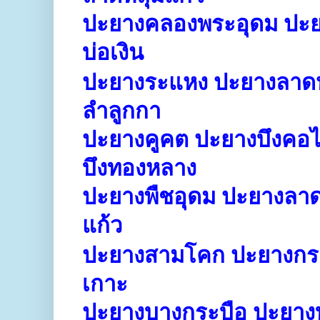
ปะยางคลองพระอุดม ปะย
บ่อเงิน
ปะยางระแหง ปะยางลาดหล
ลำลูกกา
ปะยางคูคต ปะยางบึงคอไ
บึงทองหลาง
ปะยางพืชอุดม ปะยางลา
แก้ว
ปะยางสามโคก
ปะยางกร
เกาะ
ปะยางบางกระบือ ปะยางบ