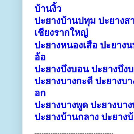
บ้านงิ้ว
ปะยางบ้านปทุม ปะยางส
เชียงรากใหญ่
ปะยางหนองเสือ
ปะยางนพ
อ้อ
ปะยางบึงบอน ปะยางบึง
ปะยางบางกะดี ปะยางบา
อก
ปะยางบางพูด ปะยางบาง
ปะยางบ้านกลาง ปะยางบ้
--------------------------------------------