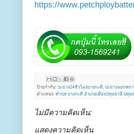
https://www.petchploybatte
ป้ายกำกับ:
ปะยาง24ชั่วโมงบางกะดี
,
ปะยางนอกสถาน
ตำแหน่ง:
ตำบล บางกะดี อำเภอเมืองปทุมธานี ปทุม
ไม่มีความคิดเห็น:
แสดงความคิดเห็น