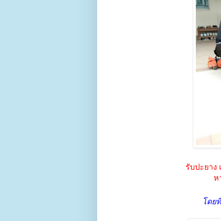
รับปะยาง 
หา
โดยที