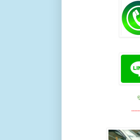
ด
-----