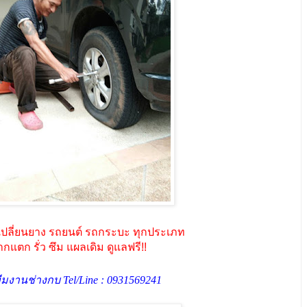
เปลี่ยนยาง รถยนต์ รถกระบะ ทุกประเภท
กแตก รั่ว ซึม แผลเดิม ดูแลฟรี!!
มงานช่างกบ Tel/Line :
0931569241