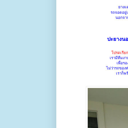
ยางแตก
รถจอดอยู่แ
นอกจาก
ปะยางนอก
โปรดเรียก
เรามีทีมง
เพื่อร
ไม่ว่ารถของท่
เราก็พ