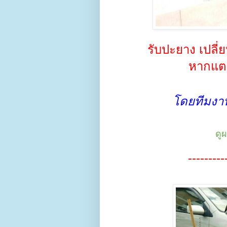
รับปะยาง เปลี
หากแตก 
โดยทีมงาน
ดู
---------