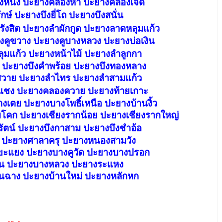
นึ่ง ปะยางคลองห้า ปะยางคลองเจ็ด
กษ์ ปะยางบึงยี่โถ ปะยางบึงสนั่น
ังสิต ปะยางลำผักกูด
ปะยางลาดหลุมแก้ว
คูขวาง ปะยางคูบางหลวง ปะยางบ่อเงิน
มแก้ว ปะยางหน้าไม้
ปะยางลำลูกกา
 ปะยางบึงคำพร้อย ปะยางบึงทองหลาง
สวาย ปะยางลำไทร ปะยางลำสามแก้ว
แชง ปะยางคลองควาย ปะยางท้ายเกาะ
เตย ปะยางบางโพธิ์เหนือ ปะยางบ้านงิ้ว
โคก ปะยางเชียงรากน้อย ปะยางเชียงรากใหญ่
ัตน์ ปะยางบึงกาสาม ปะยางบึงชำอ้อ
 ปะยางศาลาครุ ปะยางหนองสามวัง
ขะแยง ปะยางบางคูวัด ปะยางบางปรอก
ูน ปะยางบางหลวง ปะยางระแหง
นฉาง ปะยางบ้านใหม่
ปะยางหลักหก