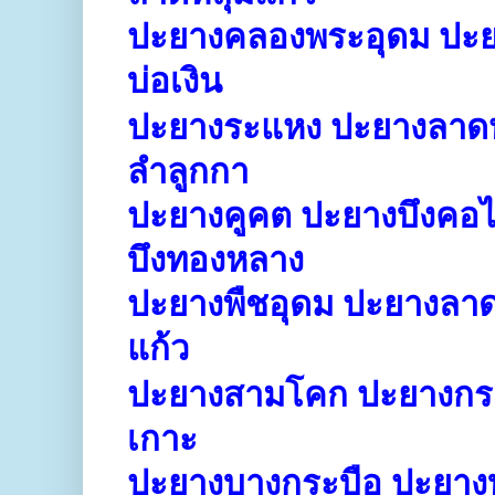
ปะยางคลองพระอุดม ปะย
บ่อเงิน
ปะยางระแหง ปะยางลาดหล
ลำลูกกา
ปะยางคูคต ปะยางบึงคอไ
บึงทองหลาง
ปะยางพืชอุดม ปะยางลา
แก้ว
ปะยางสามโคก
ปะยางกร
เกาะ
ปะยางบางกระบือ ปะยางบ