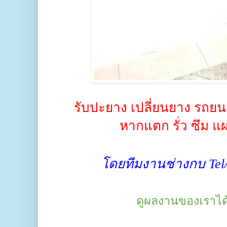
รับปะยาง เปลี่ยนยาง รถย
หากแตก รั่ว ซึม แผ
โดยทีมงานช่างกบ Tel/
ดูผลงานของเราได้ท