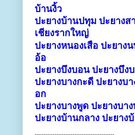
บ้านงิ้ว
ปะยางบ้านปทุม ปะยางส
เชียงรากใหญ่
ปะยางหนองเสือ
ปะยางนพ
อ้อ
ปะยางบึงบอน ปะยางบึง
ปะยางบางกะดี ปะยางบา
อก
ปะยางบางพูด ปะยางบาง
ปะยางบ้านกลาง ปะยางบ้
--------------------------------------------