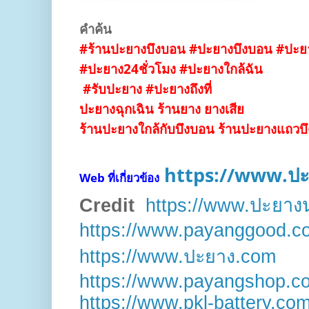
คำค้น
#ร้านปะยางบึงบอน
#ปะยางบึงบอน #ปะยา
#ปะยาง24ชั่วโมง
#ปะยางใกล้ฉัน
#รับปะยาง #ปะยางถึงที่
ปะยางฉุกเฉิน ร้านยาง ยางเสีย
ร้านปะยางใกล้กับบึงบอน ร้านปะยางแถวบ
https://www.ปะ
Web ที่เกี่ยวข้อง
https://www.ปะยาง
Credit
https://www.payanggood.c
https://www.ปะยาง.com
https://www.payangshop.c
https://www.pkl-battery.co