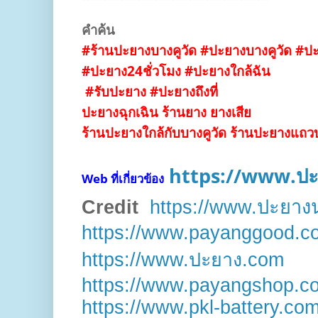
คำค้น
#ร้านปะยางบางคูวัด
#ปะยางบางคูวัด #ปะ
#ปะยาง24ชั่วโมง
#ปะยางใกล้ฉัน
#รับปะยาง #ปะยางถึงที่
ปะยางฉุกเฉิน ร้านยาง ยางเสีย
ร้านปะยางใกล้กับบางคูวัด ร้านปะยางแถวบ
https://www.ปะ
Web ที่เกี่ยวข้อง
https://www.ปะยาง
Credit
https://www.payanggood.c
https://www.ปะยาง.com
https://www.payangshop.c
https://www.pkl-battery.co