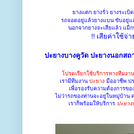
ยางแตก ยางรั่ว ยางระเบิด ไ
รถจอดอยู่แล้วยางแบน ขับอยู่แล
นอกจากยางจะเสียแล้ว แม็ก
!! เสียค่าใช้จ่าย
ปะยางบางคูวัด ปะยางนอกสถาน
โปรดเรียกใช้บริการทางทีมงา
เรามีทีมงาน
ปะยาง
มืออาชีพ ปร
เพื่อรองรับความต้องการของ
ไม่ว่ารถของท่านจะอยู่ในหมู่บ้าน 
เราก็พร้อมให้บริการ
ปะยางน