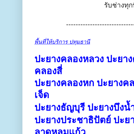
รับช่างทุกพื
----------------------------
พื้นที่ให้บริการ ปทุมธานี
ปะยางคลองหลวง
ปะยาง
คลองสี่
ปะยางคลองหก ปะยางคลอ
เจ็ด
ปะยางธัญบุรี
ปะยางบึงน้ำ
ปะยางประชาธิปัตย์ ปะยา
ลาดหลุมแก้ว