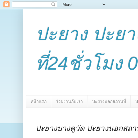
ปะยาง ปะย
ที่24ชั่วโมง
หน้าแรก
ร่วมงานกับเรา
ปะยางนอกสถานที่
ป
ปะยางบางคูวัด ปะยางนอกสถาน