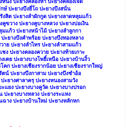
นึ่ง ปะยางคลองห้า ปะยางคลองเจ็ด
กษ์ ปะยางบึงยี่โถ ปะยางบึงสนั่น
ังสิต ปะยางลำผักกูด
ปะยางลาดหลุมแก้ว
คูขวาง ปะยางคูบางหลวง ปะยางบ่อเงิน
มแก้ว ปะยางหน้าไม้
ปะยางลำลูกกา
 ปะยางบึงคำพร้อย ปะยางบึงทองหลาง
สวาย ปะยางลำไทร ปะยางลำสามแก้ว
แชง ปะยางคลองควาย ปะยางท้ายเกาะ
เตย ปะยางบางโพธิ์เหนือ ปะยางบ้านงิ้ว
โคก ปะยางเชียงรากน้อย ปะยางเชียงรากใหญ่
ัตน์ ปะยางบึงกาสาม ปะยางบึงชำอ้อ
 ปะยางศาลาครุ ปะยางหนองสามวัง
ขะแยง ปะยางบางคูวัด ปะยางบางปรอก
ูน ปะยางบางหลวง ปะยางระแหง
นฉาง ปะยางบ้านใหม่
ปะยางหลักหก