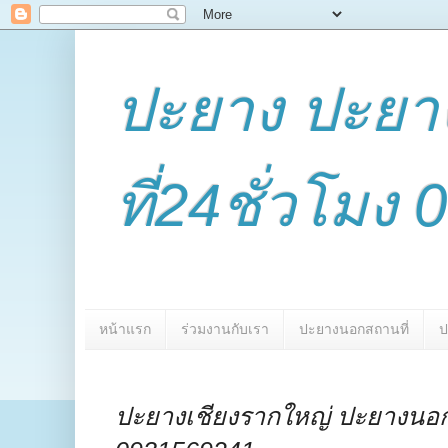
ปะยาง ปะย
ที่24ชั่วโมง
หน้าแรก
ร่วมงานกับเรา
ปะยางนอกสถานที่
ป
ปะยางเชียงรากใหญ่ ปะยางนอก