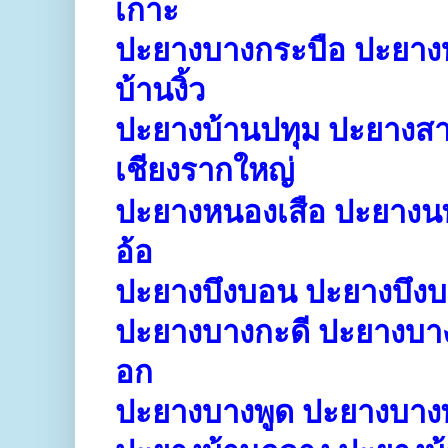
เกาะ
ปะยางบางกระบือ ปะยางบ
บ้านงิ้ว
ปะยางบ้านปทุม ปะยางส
เชียงรากใหญ่
ปะยางหนองเสือ
ปะยางนพ
อ้อ
ปะยางบึงบอน ปะยางบึง
ปะยางบางกะดี ปะยางบา
อก
ปะยางบางพูด ปะยางบาง