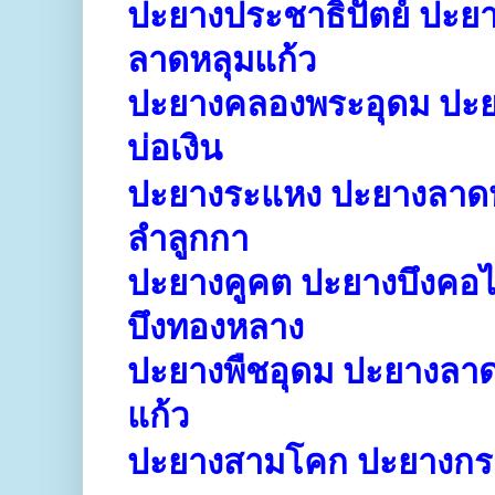
ปะยางประชาธิปัตย์ ปะยา
ลาดหลุมแก้ว
ปะยางคลองพระอุดม ปะย
บ่อเงิน
ปะยางระแหง ปะยางลาดหล
ลำลูกกา
ปะยางคูคต ปะยางบึงคอไ
บึงทองหลาง
ปะยางพืชอุดม ปะยางลา
แก้ว
ปะยางสามโคก
ปะยางกร