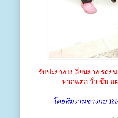
รับปะยาง เปลี่ยนยาง รถย
หากแตก รั่ว ซึม แผ
โดยทีมงานช่างกบ Tel/