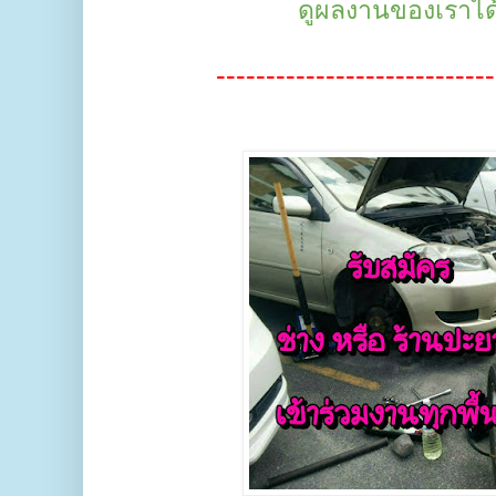
ดูผลงานของเราได้ท
----------------------------