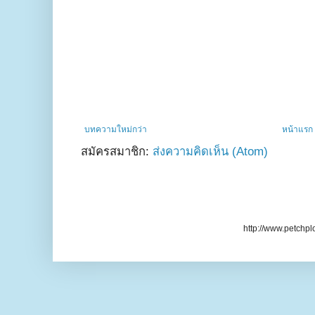
บทความใหม่กว่า
หน้าแรก
สมัครสมาชิก:
ส่งความคิดเห็น (Atom)
http://www.petchpl