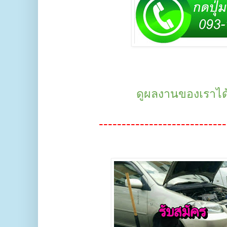
ดูผลงานของเราได้ท
----------------------------