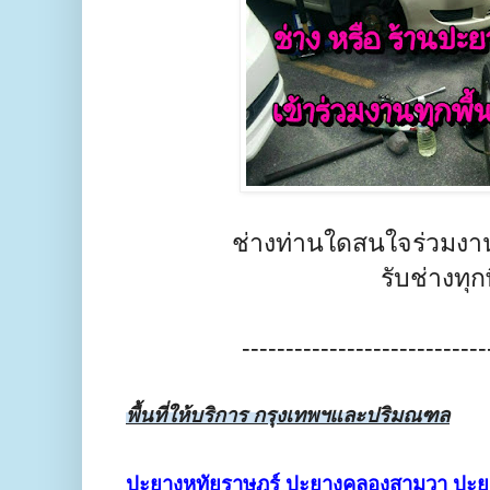
ช่างท่านใดสนใจร่วมง
รับช่างทุกพื
----------------------------
พื้นที่ให้บริการ กรุงเทพฯและปริมณฑล
ป
ะยางหทัยราษฎร์ ปะยาง
คลองสามวา ปะย