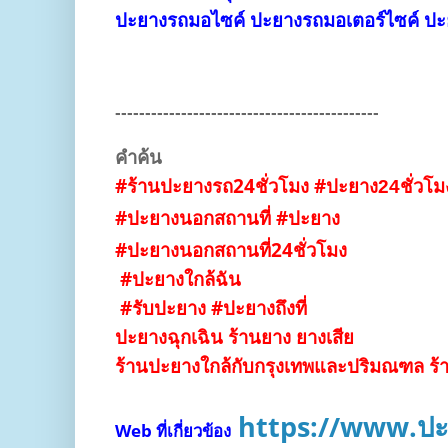
ปะยางรถมอไซค์
ปะยางรถมอเตอร์ไซค์ ปะย
--------------------------------------------
คำค้น
#ร้านปะยาง
รถ24ชั่วโมง
#ปะยาง
24ชั่วโม
#ปะยางนอกสถานที่ #ปะยาง
#ปะยางนอกสถานที่24ชั่วโมง
#ปะยางใกล้ฉัน
#รับปะยาง #ปะยางถึงที่
ปะยางฉุกเฉิน ร้านยาง ยางเสีย
ร้านปะยางใกล้กับกรุงเทพและปริมณฑล 
https://www.ปะ
Web ที่เกี่ยวข้อง