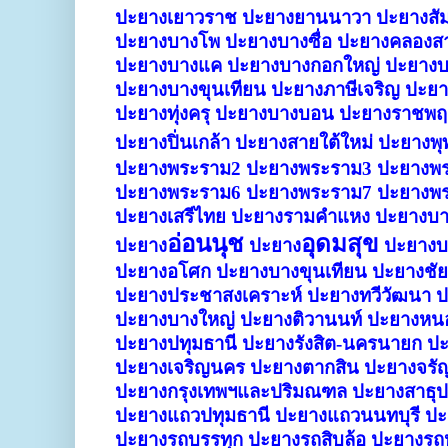
ปะยาง
เยาวราช
ปะยาง
ยานนาวา
ปะยาง
สั
ปะยา
ง
บางโพ
ปะยาง
บางซื่อ
ปะยาง
คลองส
ปะยาง
บางแค
ปะยาง
บางกอกใหญ่
ปะยาง
บ
ปะยาง
บางขุนเทียน
ปะยาง
ภาษีเจริญ
ปะยา
ปะยาง
ทุ่งครุ
ปะยาง
บางบอน
ปะยาง
ราชพฤ
ปะยาง
ปิ่นเกล้า
ปะยาง
สายใต้ใหม่
ปะยาง
พ
ปะยาง
พระราม2
ปะยาง
พระราม3
ปะยาง
พ
ปะยาง
พระราม6
ปะยาง
พระราม7
ปะยาง
พ
ปะยางเสรีไทย ปะยางรามคำแหง ปะยางบาง
อ่อนนุช
อุดมสุข
ปะยาง
ปะยาง
ปะยาง
บ
ปะยางอโศก ปะยางบางขุนเทียน ปะยางชัยพ
ปะยางประชาสงเคราะห์ ปะยางทวีวัฒนา ป
ปะยางบางใหญ่ ปะยางติวานนท์ ปะยางห
ปะยาง
ปทุมธานี ปะยาง
รังสิต-นครนายก ป
ปะยางเจริญนคร ปะยางตากสิน ปะยางจรั
ปะยางกรุงเทพฯและปริมณฑล ปะยางสาธุป
ปะยางแถวปทุมธานี
ปะยาง
แถว
นนทบุรี
ปะ
ปะยางรถบรรทุก
ปะยางรถสิบล้อ
ปะยางรถ