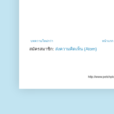
บทความใหม่กว่า
หน้าแรก
สมัครสมาชิก:
ส่งความคิดเห็น (Atom)
http://www.petchpl