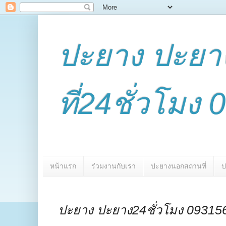
ปะยาง ปะย
ที่24ชั่วโมง
หน้าแรก
ร่วมงานกับเรา
ปะยางนอกสถานที่
ป
ปะยาง ปะยาง24ชั่วโมง 09315