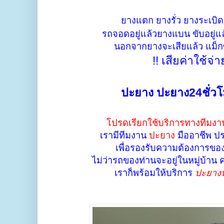
ยางแตก ยางรั่ว ยางระเบิด ไ
รถจอดอยู่แล้วยางแบน ขับอยู่แล
นอกจากยางจะเสียแล้ว แม็ก
!! เสียค่าใช้จ่าย
ปะยาง ปะยาง24ชั่ว
โปรดเรียกใช้บริการทางทีมงา
เรามีทีมงาน
ปะยาง
มืออาชีพ ปร
เพื่อรองรับความต้องการของ
ไม่ว่ารถของท่านจะอยู่ในหมู่บ้าน 
เราก็พร้อมให้บริการ
ปะยางน