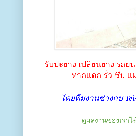
รับปะยาง เปลี่ยนยาง รถย
หากแตก รั่ว ซึม แผ
โดยทีมงานช่างกบ Tel/
ดูผลงานของเราได้ท