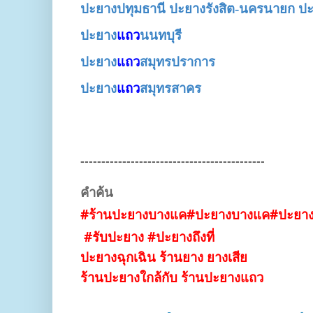
ปะยาง
ปทุมธานี ปะยาง
รังสิต-นครนายก ป
ปะยาง
แถว
นนทบุรี
ปะยาง
แถว
สมุทรปราการ
ปะยาง
แถว
สมุทรสาคร
--------------------------------------------
คำค้น
#ร้านปะยางบางแค#ปะยางบางแค#ปะยาง
#รับปะยาง #ปะยางถึงที่
ปะยางฉุกเฉิน ร้านยาง ยางเสีย
ร้านปะยางใกล้กับ ร้านปะยางแถว