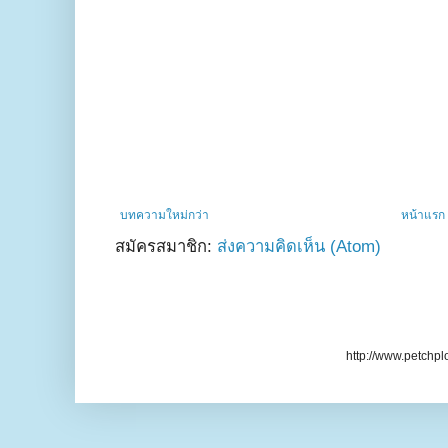
บทความใหม่กว่า
หน้าแรก
สมัครสมาชิก:
ส่งความคิดเห็น (Atom)
http://www.petchpl