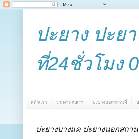
ปะยาง ปะย
ที่24ชั่วโมง
หน้าแรก
ร่วมงานกับเรา
ปะยางนอกสถานที่
ป
ปะยางบางแค ปะยางนอกสถานท