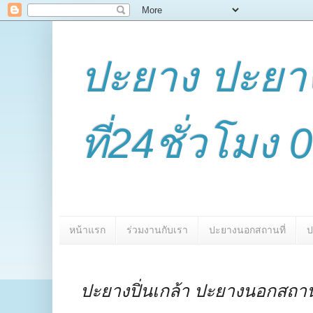
ปะยาง ปะย
ที่24ชั่วโมง
หน้าแรก
ร่วมงานกับเรา
ปะยางนอกสถานที่
ป
ปะยางปิ่นเกล้า ปะยางนอกสถาน