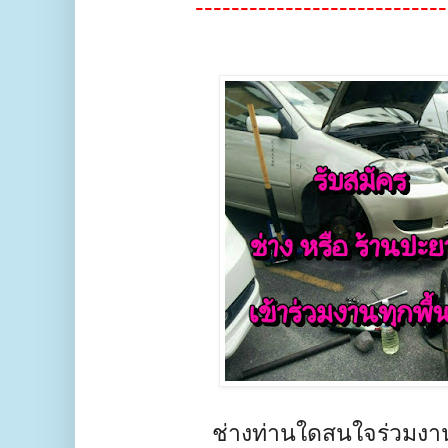
----------------------------
ช่างท่านใดสนใจร่วมง