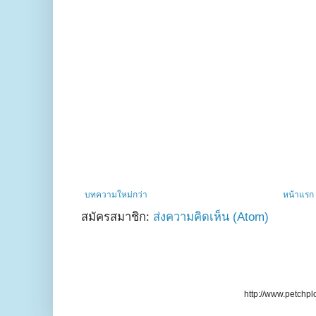
บทความใหม่กว่า
หน้าแรก
สมัครสมาชิก:
ส่งความคิดเห็น (Atom)
http://www.petchpl