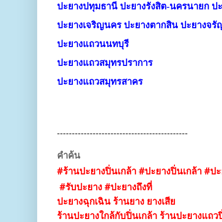
ปะยาง
ปทุมธานี ปะยาง
รังสิต-นครนายก ป
ปะยางเจริญนคร ปะยางตากสิน ปะยางจรั
ปะยาง
แถว
นนทบุรี
ปะยาง
แถว
สมุทรปราการ
ปะยาง
แถว
สมุทรสาคร
--------------------------------------------
คำค้น
#ร้านปะยางปิ่นเกล้า #ปะยางปิ่นเกล้า #ปะ
#รับปะยาง #ปะยางถึงที่
ปะยางฉุกเฉิน ร้านยาง ยางเสีย
ร้านปะยางใกล้กับปิ่นเกล้า ร้านปะยางแถวปิ