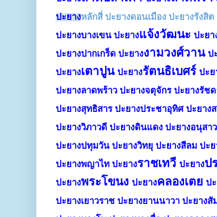
ปะยาง
หลักสี่
ปะยาง
ดอนเมือง
ปะยาง
รังสิต
แจ้งวัฒนะ
ปะยาง
บางเขน
ปะยาง
ปะยา
งามวงศ์วาน
ปะยาง
ปากเกร็ด
ปะยาง
ป
เตาปูน
รัตนธิเบศร์
ปะยาง
ปะยาง
ปะย
ปะยาง
ลาดพร้าว
ปะยาง
จตุจักร
ปะยาง
รัช
ปะยาง
สุทธิสาร
ปะยาง
ประชาอุทิศ
ปะยาง
ส
ปะยาง
วิภาวดี
ปะยาง
ดินแดง
ปะยาง
อนุสาว
ปะยาง
ปทุมวัน
ปะยาง
วิทยุ
ปะยาง
สีลม
ปะย
ราชเทวี
ปร
ปะยาง
พญาไท
ปะยาง
ปะยาง
พระโขนง
คลองเตย
ปะยาง
ปะยาง
ปะ
ปะยาง
เยาวราช
ปะยาง
ยานนาวา
ปะยาง
สั