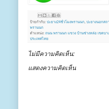
ป้ายกำกับ:
ปะยาง24ชั่วโมงพรานนก
,
ปะยางนอกสถา
พรานนก
ตำแหน่ง:
ถนน พรานนก แขวง บ้านช่างหล่อ เขตบา
ประเทศไทย
ไม่มีความคิดเห็น:
แสดงความคิดเห็น