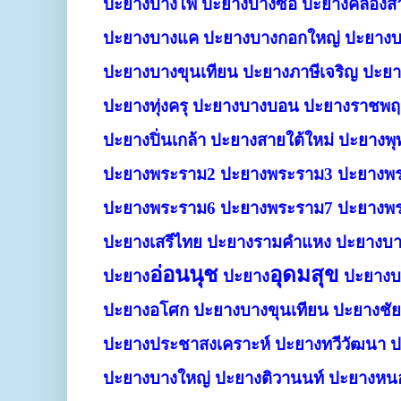
ปะยา
ง
บางโพ
ปะยาง
บางซื่อ
ปะยาง
คลองส
ปะยาง
บางแค
ปะยาง
บางกอกใหญ่
ปะยาง
บ
ปะยาง
บางขุนเทียน
ปะยาง
ภาษีเจริญ
ปะยา
ปะยาง
ทุ่งครุ
ปะยาง
บางบอน
ปะยาง
ราชพฤ
ปะยาง
ปิ่นเกล้า
ปะยาง
สายใต้ใหม่
ปะยาง
พ
ปะยาง
พระราม2
ปะยาง
พระราม3
ปะยาง
พ
ปะยาง
พระราม6
ปะยาง
พระราม7
ปะยาง
พ
ปะยางเสรีไทย ปะยางรามคำแหง ปะยางบาง
อ่อนนุช
อุดมสุข
ปะยาง
ปะยาง
ปะยาง
บ
ปะยางอโศก ปะยางบางขุนเทียน ปะยางชัยพ
ปะยางประชาสงเคราะห์ ปะยางทวีวัฒนา ป
ปะยางบางใหญ่ ปะยางติวานนท์ ปะยางห