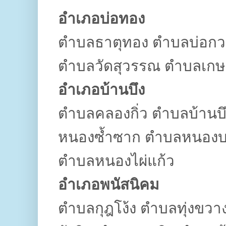
อำเภอบ่อทอง
ตำบลธาตุทอง ตำบลบ่อก
ตำบลวัดสุวรรณ ตำบลเก
อำเภอบ้านบึง
ตำบลคลองกิ่ว ตำบลบ้าน
หนองซ้ำซาก ตำบลหนองบ
ตำบลหนองไผ่แก้ว
อำเภอพนัสนิคม
ตำบลกุฎโง้ง ตำบลทุ่งขว