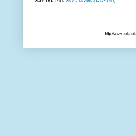
สมัครสมาชิก:
ส่งความคิดเห็น (Atom)
http://www.petchpl