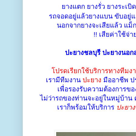
ยางแตก ยางรั่ว ยางระเบิด 
รถจอดอยู่แล้วยางแบน ขับอยู่แ
นอกจากยางจะเสียแล้ว แม็ก
!! เสียค่าใช้จ่าย
ปะยางชลบุรี ปะยางนอกส
โปรดเรียกใช้บริการทางทีมง
เรามีทีมงาน
ปะยาง
มืออาชีพ ปร
เพื่อรองรับความต้องการของ
ไม่ว่ารถของท่านจะอยู่ในหมู่บ้าน 
เราก็พร้อมให้บริการ
ปะยาง