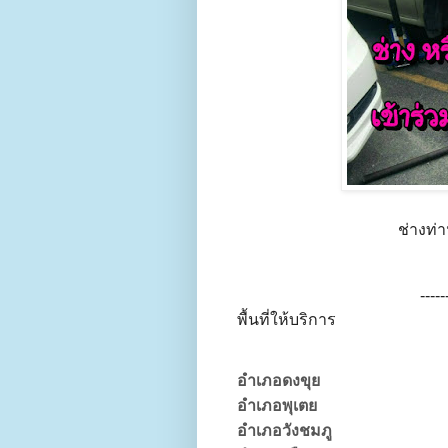
ช่างท่
-----
พื้นที่ให้บริการ
อำเภอดงขุย
อำเภอพุเตย
อำเภอวังชมภู