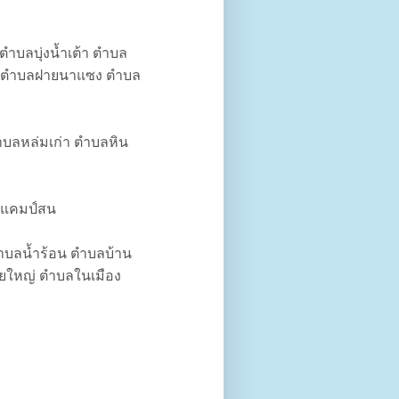
ตำบลบุ่งน้ำเต้า ตำบล
ุก ตำบลฝายนาแซง ตำบล
บลหล่มเก่า ตำบลหิน
ลแคมป์สน
บลน้ำร้อน ตำบลบ้าน
ยใหญ่ ตำบลในเมือง