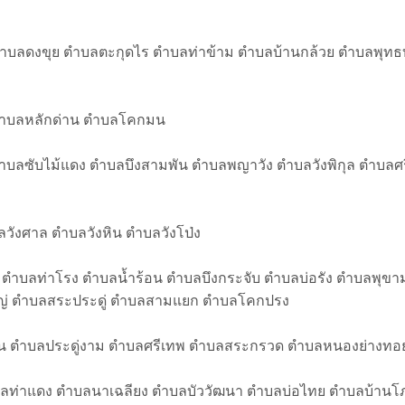
ำบลดงขุย ตำบลตะกุดไร ตำบลท่าข้าม ตำบลบ้านกล้วย ตำบลพุ
ตำบลหลักด่าน ตำบลโคกมน
ำบลซับไม้แดง ตำบลบึงสามพัน ตำบลพญาวัง ตำบลวังพิกุล ตำบล
วังศาล ตำบลวังหิน ตำบลวังโป่ง
 ตำบลท่าโรง ตำบลน้ำร้อน ตำบลบึงกระจับ ตำบลบ่อรัง ตำบลพุขา
ญ่ ตำบลสระประดู่ ตำบลสามแยก ตำบลโคกปรง
่น ตำบลประดู่งาม ตำบลศรีเทพ ตำบลสระกรวด ตำบลหนองย่างท
บลท่าแดง ตำบลนาเฉลียง ตำบลบัววัฒนา ตำบลบ่อไทย ตำบลบ้าน