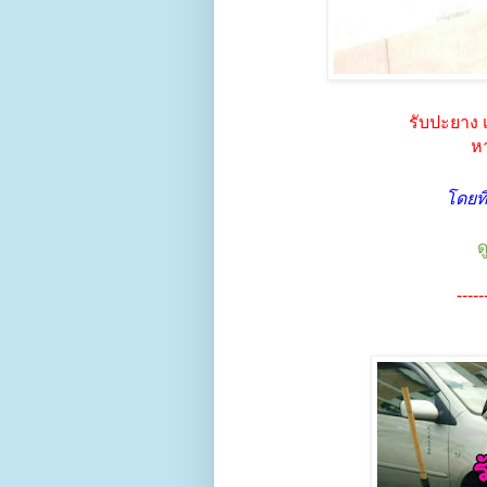
รับปะยาง 
หา
โดยที
ด
-----