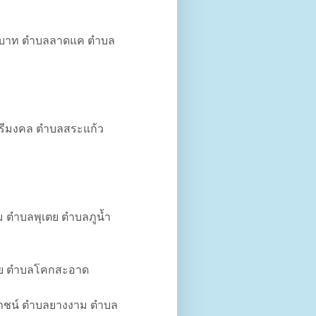
ทธบาท ตำบลลาดแค ตำบล
ศรีมงคล ตำบลสระแก้ว
ม ตำบลพุเตย ตำบลภูน้ำ
อย ตำบลโคกสะอาด
โภชน์ ตำบลยางงาม ตำบล