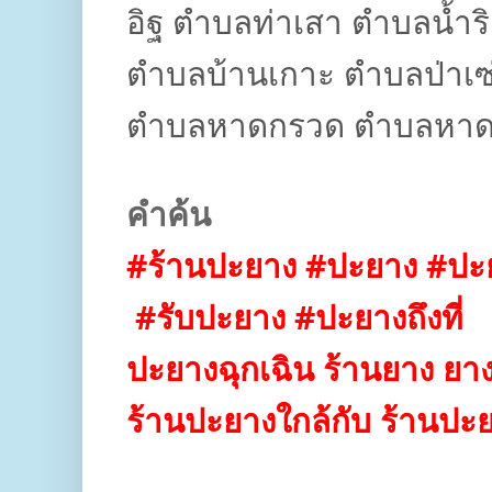
อิฐ ตำบลท่าเสา ตำบลน้ำ
ตำบลบ้านเกาะ ตำบลป่าเซ่
ตำบลหาดกรวด ตำบลหาดง
คำค้น
#ร้านปะยาง #ปะยาง #ปะย
#รับปะยาง #ปะยางถึงที่
ปะยางฉุกเฉิน ร้านยาง ยาง
ร้านปะยางใกล้กับ ร้านป