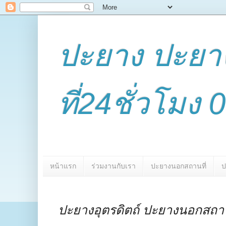
ปะยาง ปะย
ที่24ชั่วโมง
หน้าแรก
ร่วมงานกับเรา
ปะยางนอกสถานที่
ป
ปะยางอุตรดิตถ์ ปะยางนอกสถา