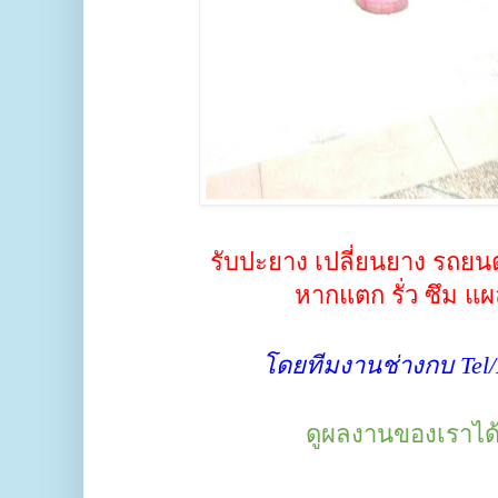
รับปะยาง เปลี่ยนยาง รถยน
หากแตก รั่ว ซึม แผ
โดยทีมงานช่างกบ Tel/L
ดูผลงานของเราได้ที