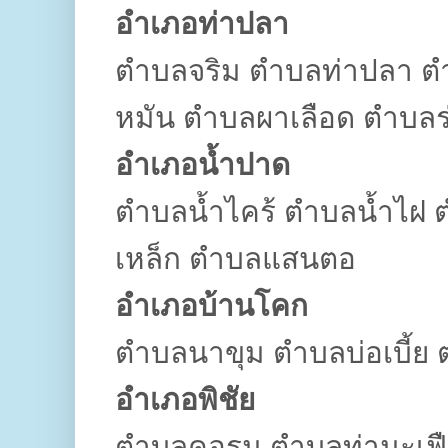
อำเภอท่าปลา
ตำบลจริม ตำบลท่าปลา 
หมัน ตำบลผาเลือด ตำบลร
อำเภอน้ำปาด
ตำบลน้ำไคร้ ตำบลน้ำไฝ 
เหล็ก ตำบลแสนตอ
อำเภอบ้านโคก
ตำบลนาขุม ตำบลบ่อเบี้ย 
อำเภอพิชัย
ตำบลคอรุม ตำบลท่ามะเฟ