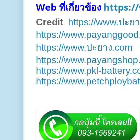
Web ที่เกี่ยวข้อง
https:/
Credit
https://www.ปะย
https://www.payanggood
https://www.ปะยาง.com
https://www.payangshop
https://www.pkl-battery.
https://www.petchployba