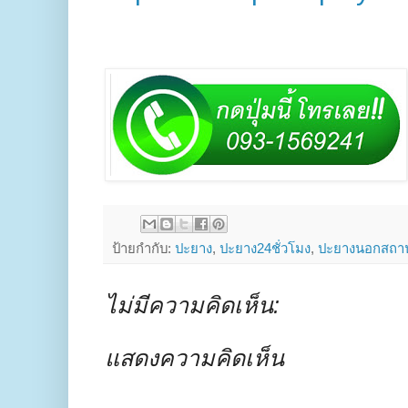
ป้ายกำกับ:
ปะยาง
,
ปะยาง24ชั่วโมง
,
ปะยางนอกสถาน
ไม่มีความคิดเห็น:
แสดงความคิดเห็น