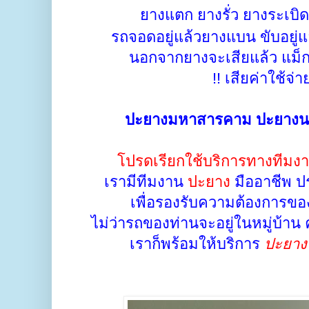
ยางแตก ยางรั่ว ยางระเบิด 
รถจอดอยู่แล้วยางแบน ขับอยู่แ
นอกจากยางจะเสียแล้ว แม็ก
!! เสียค่าใช้จ่าย
ปะยางมหาสารคาม ปะยางนอ
โปรดเรียกใช้บริการทางทีมง
เรามีทีมงาน
ปะยาง
มืออาชีพ ปร
เพื่อรองรับความต้องการของ
ไม่ว่ารถของท่านจะอยู่ในหมู่บ้าน 
เราก็พร้อมให้บริการ
ปะยาง