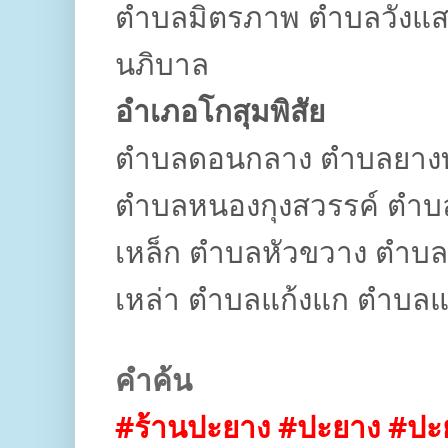
ตำบลมิตรภาพ ตำบลวังแ
นภิบาล
อำเภอโกสุมพิสัย
ตำบลดอนกลาง ตำบลยางท่
ตำบลหนองกุงสวรรค์ ตำ
เหล็ก ตำบลหัวขวาง ตำบลเ
เหล่า ตำบลแก้งแก ตำบล
คำค้น
#ร้านปะยาง #ปะยาง #ปะย