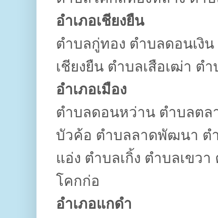
อำเภอเชียงยืน
ตำบลกู่ทอง ตำบลดอนเง
เชียงยืน ตำบลเสือเฒ่า 
อำเภอเมือง
ตำบลดอนหว่าน ตำบลตลา
บัวค้อ ตำบลลาดพัฒนา ต
แอ่ง ตำบลเกิ้ง ตำบลเขวา
โคกก่อ
อำเภอแกดำ