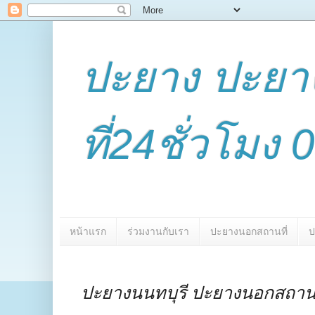
ปะยาง ปะย
ที่24ชั่วโมง
หน้าแรก
ร่วมงานกับเรา
ปะยางนอกสถานที่
ป
ปะยางนนทบุรี ปะยางนอกสถานท