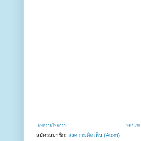
บทความใหม่กว่า
หน้าแรก
สมัครสมาชิก:
ส่งความคิดเห็น (Atom)