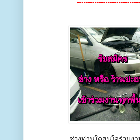
----------------------------
ช่างท่านใดสนใจร่วมงา