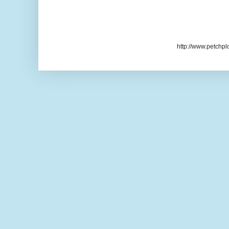
http://www.petchpl