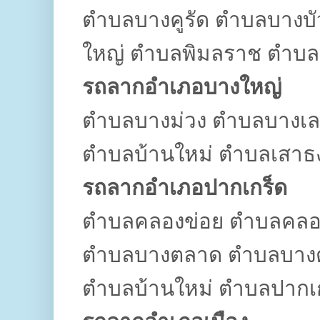
ตำบลบางคูรัด ตำบลบางบ
ใหญ่ ตำบลพิมลราช ตำบ
รถลากอำเภอบางใหญ่
ตำบลบางม่วง ตำบลบางเ
ตำบลบ้านใหม่ ตำบลเสาธ
รถลากอำเภอปากเกร็ด
ตำบลคลองข่อย ตำบลคลอง
ตำบลบางตลาด ตำบลบางต
ตำบลบ้านใหม่ ตำบลปากเก