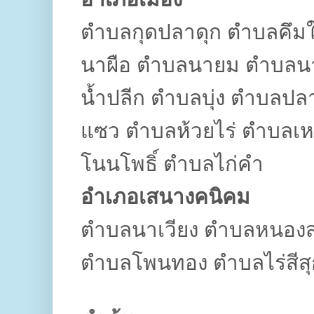
ตำบลกุดปลาดุก ตำบลคึม
นาผือ ตำบลนายม ตำบลน
น้ำปลีก ตำบลบุ่ง ตำบล
แซว ตำบลห้วยไร่ ตำบลเ
โนนโพธิ์ ตำบลไก่คำ
อำเภอเสนางคนิคม
ตำบลนาเวียง ตำบลหนอง
ตำบลโพนทอง ตำบลไร่สีสุ